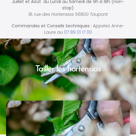
Juillet et Août du Lundi au Samedi de
9h à 18h (non-
stop)
18, rue des Hortensias 56800 Taupont
Commandes et
Conseils techniques :
Appelez Anne-
Laure au
07 89 01 17 00
Nos Conseils
Tailler les hortensias