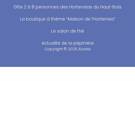
Gîte 2 à 8 personnes des Hortensias du Haut-Bois
La boutique à thème “Maison de l’Hortensia”
Le salon de thé
Actualité de la pépinière
Copyright © 2025 Alvaria