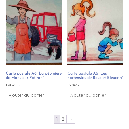
Carte postale A6 “La pépinière
Carte postale A6 “Les
de Monsieur Potiron”
hortensias de Rose et Bleuenn”
1.90
€
1.90
€
TTC
TTC
Ajouter au panier
Ajouter au panier
1
2
→