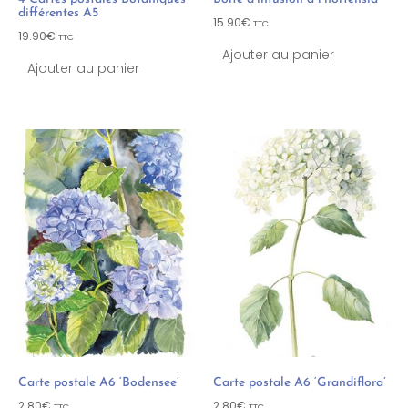
différentes A5
15.90
€
TTC
19.90
€
TTC
Ajouter au panier
Ajouter au panier
Carte postale A6 ‘Bodensee’
Carte postale A6 ‘Grandiflora’
2.80
€
2.80
€
TTC
TTC