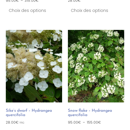
95.00
€
–
315.00
€
28.00
€
Choix des options
Choix des options
Sike’s dwarf – Hydrangea
Snow flake – Hydrangea
quercifolia
quercifolia
28.00
€
95.00
€
–
155.00
€
TTC