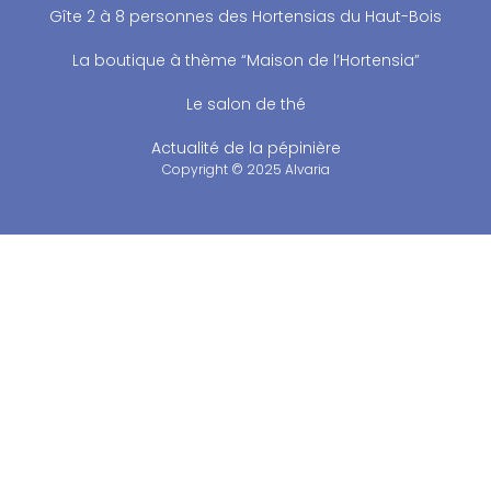
Gîte 2 à 8 personnes des Hortensias du Haut-Bois
La boutique à thème “Maison de l’Hortensia”
Le salon de thé
Actualité de la pépinière
Copyright © 2025 Alvaria