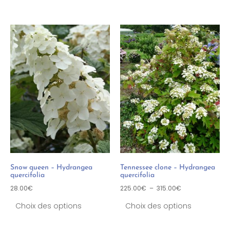
Snow queen – Hydrangea
Tennessee clone – Hydrangea
quercifolia
quercifolia
28.00
€
225.00
€
–
315.00
€
Choix des options
Choix des options