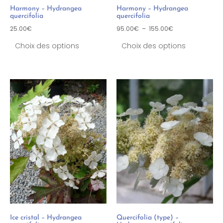
Harmony – Hydrangea
Harmony – Hydrangea
quercifolia
quercifolia
25.00
€
95.00
€
–
155.00
€
Choix des options
Choix des options
Ice cristal – Hydrangea
Quercifolia (type) –