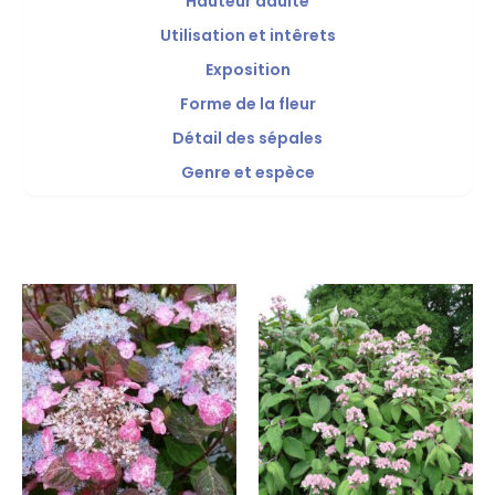
Hauteur adulte
Utilisation et intêrets
Exposition
Forme de la fleur
Détail des sépales
Genre et espèce