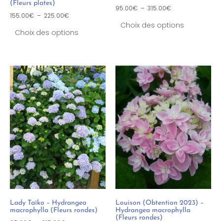
(Fleurs plates)
95.00
€
–
315.00
€
155.00
€
–
225.00
€
Choix des options
Choix des options
Lady Taïko – Hydrangea
Louison (Obtention 2023) –
macrophylla (Fleurs rondes)
Hydrangea macrophylla
(Fleurs rondes)