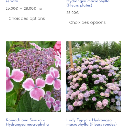
serrata
Hydrangea macrophylla
(Fleurs plates)
25.00
€
–
28.00
€
TTC
28.00
€
Choix des options
Choix des options
Komochiana Seruka –
Lady Fujiyo – Hydrangea
Hydrangea macrophylla
macrophylla (Fleurs rondes)