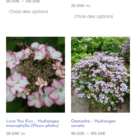
95.00
€
–
315.00
€
25.00
€
TTC
Choix des options
Choix des options
Love You Kiss – Hydrangea
Oamacha – Hydrangea
macrophylla (Fleurs plates)
serrata
28.00
€
95.00
€
–
155.00
€
TTC