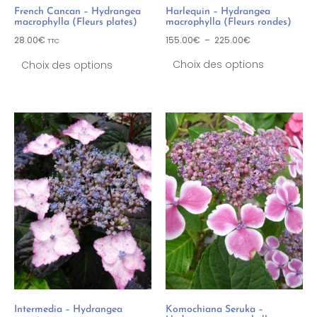
French Cancan – Hydrangea
Harlequin – Hydrangea
macrophylla (Fleurs plates)
macrophylla (Fleurs rondes)
28.00
€
155.00
€
–
225.00
€
TTC
Choix des options
Choix des options
Intermedia – Hydrangea
Komochiana Seruka –