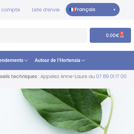
Français
 compte
Liste d’envie
▼
0
0.00
€
endements
Autour de l’Hortensia
eils techniques :
Appelez Anne-Laure au
07 89 01 17 00