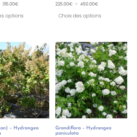
–
315.00
€
225.00
€
–
450.00
€
es options
Choix des options
pan) – Hydrangea
Grandiflora – Hydrangea
a
paniculata