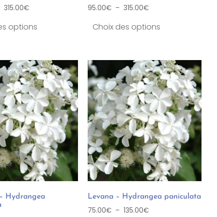
–
315.00
€
95.00
€
–
315.00
€
es options
Choix des options
– Hydrangea
Levana – Hydrangea paniculata
a
75.00
€
–
135.00
€