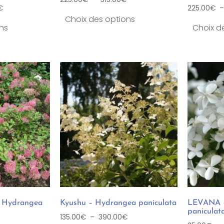
€
225.00
€
Choix des options
ns
Choix d
– Hydrangea
Kyushu – Hydrangea paniculata
LEVANA 
paniculat
135.00
€
–
390.00
€