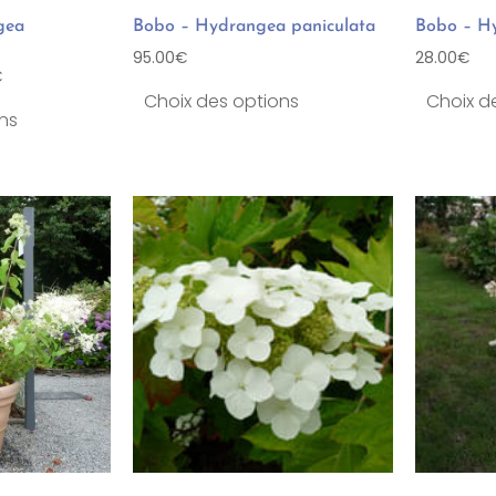
gea
Bobo – Hydrangea paniculata
Bobo – Hy
95.00
€
28.00
€
€
Choix des options
Choix d
ns