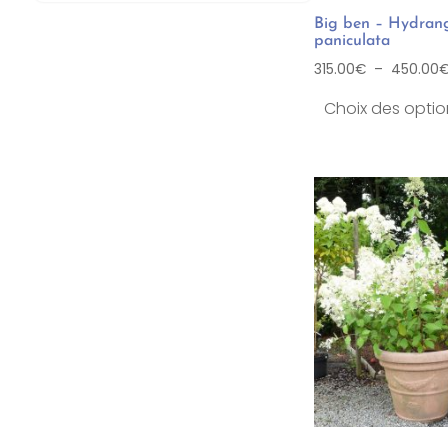
Big ben – Hydran
paniculata
315.00
€
–
450.00
Choix des optio