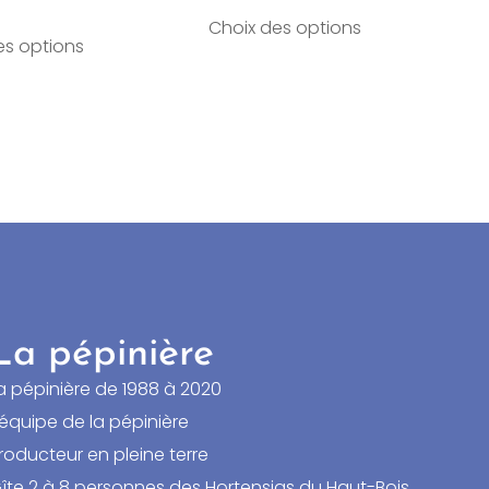
Choix des options
es options
La pépinière
a pépinière de 1988 à 2020
’équipe de la pépinière
roducteur en pleine terre
îte 2 à 8 personnes des Hortensias du Haut-Bois