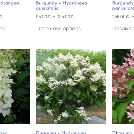
ydrangea
Burgundy – Hydrangea
Burgundy
quercifolia
paniculat
€
95.00
€
–
315.00
€
255.00
€
ns
Choix des options
Choix d
ngea
Dharuma – Hydrangea
Dharuma 