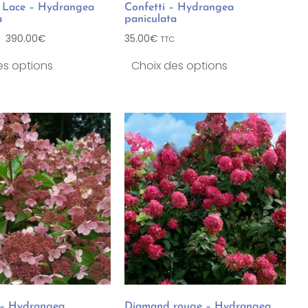
 Lace – Hydrangea
Confetti – Hydrangea
a
paniculata
–
390.00
€
35.00
€
TTC
es options
Choix des options
– Hydrangea
Diamand rouge – Hydrangea