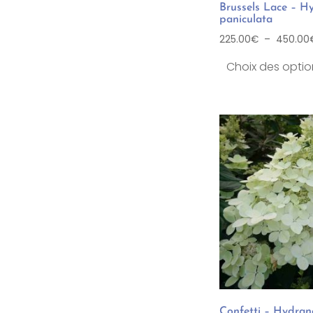
Brussels Lace – H
paniculata
225.00
€
–
450.00
Choix des optio
Confetti – Hydra