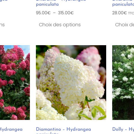
paniculata
paniculat
95.00
€
–
315.00
€
28.00
€
TT
ns
Choix des options
Choix d
Hydrangea
Diamantino – Hydrangea
Dolly – H