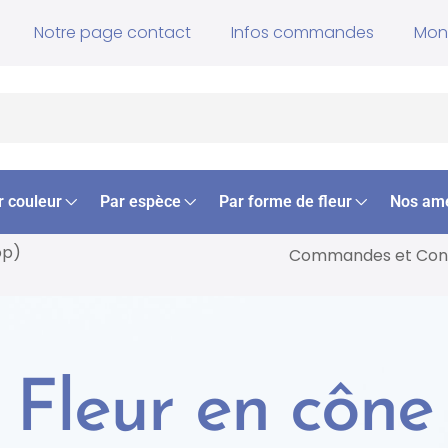
Notre page contact
Infos commandes
Mon
r couleur
Par espèce
Par forme de fleur
Nos am
op)
Commandes et
Cons
Fleur en cône