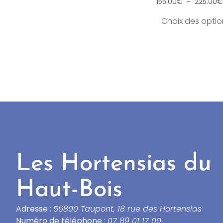
155.00
€
–
225.00
€
Choix des optio
Les Hortensias du
Haut-Bois
Adresse :
56800 Taupont, 18 rue des Hortensias
Numéro de téléphone :
07 89 01 17 00