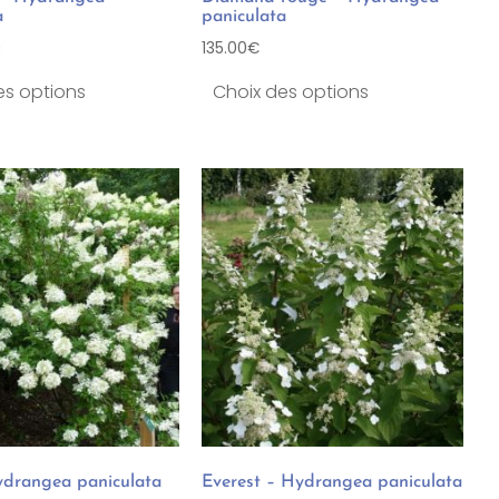
a
paniculata
135.00
€
C
es options
Choix des options
ydrangea paniculata
Everest – Hydrangea paniculata