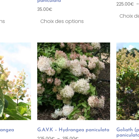
paniculata
225.00
€
35.00
€
Choix d
ns
Choix des options
rangea
G.A.V.K – Hydrangea paniculata
Goliath (
paniculat
225.00
€
–
315.00
€