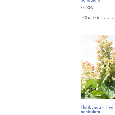
paniculata
35.00
€
Choix des optio
Floribunda – Hyd
paniculata