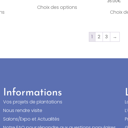
35.00
€
Choix des options
ns
Choix d
1
2
3
→
Informations
Vos projets de plantations
L
Nous rendre visite
L
Salons/Expo et Actualités
P
Notre FAQ pour répondre aux questions populaires
G