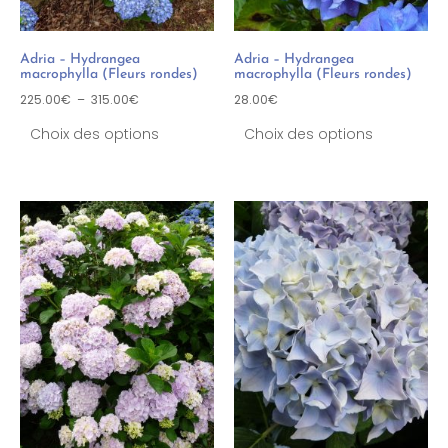
Adria – Hydrangea
Adria – Hydrangea
macrophylla (Fleurs rondes)
macrophylla (Fleurs rondes)
225.00
€
–
315.00
€
28.00
€
Choix des options
Choix des options