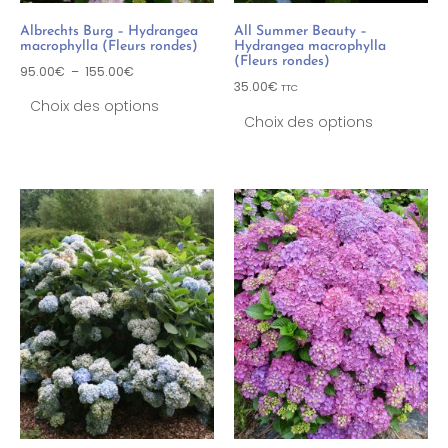
Albrechts Burg – Hydrangea
All Summer Beauty –
macrophylla (Fleurs rondes)
Hydrangea macrophylla
(Fleurs rondes)
95.00
€
–
155.00
€
35.00
€
TTC
Choix des options
Choix des options