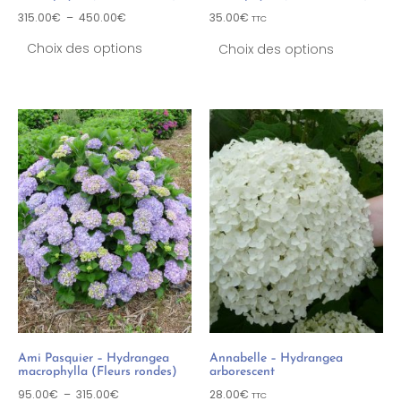
315.00
€
–
450.00
€
35.00
€
TTC
Choix des options
Choix des options
Ami Pasquier – Hydrangea
Annabelle – Hydrangea
macrophylla (Fleurs rondes)
arborescent
95.00
€
–
315.00
€
28.00
€
TTC