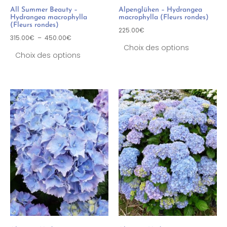
All Summer Beauty –
Alpenglühen – Hydrangea
Hydrangea macrophylla
macrophylla (Fleurs rondes)
(Fleurs rondes)
225.00
€
315.00
€
–
450.00
€
Choix des options
Choix des options