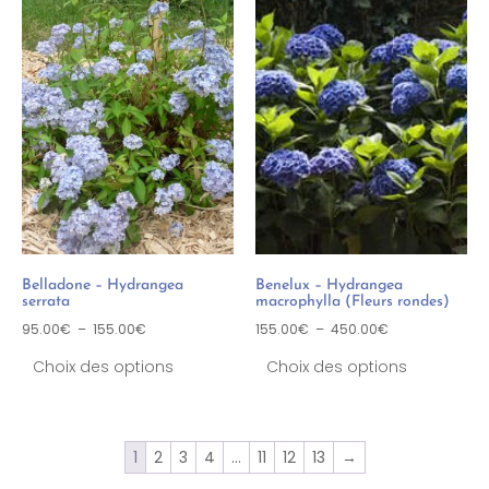
Belladone – Hydrangea
Benelux – Hydrangea
serrata
macrophylla (Fleurs rondes)
95.00
€
–
155.00
€
155.00
€
–
450.00
€
Choix des options
Choix des options
1
2
3
4
…
11
12
13
→