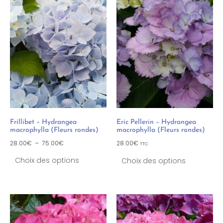
Frillibet – Hydrangea
Eric Pellerin – Hydrangea
macrophylla (Fleurs rondes)
macrophylla (Fleurs rondes)
28.00
€
–
75.00
€
28.00
€
TTC
Choix des options
Choix des options