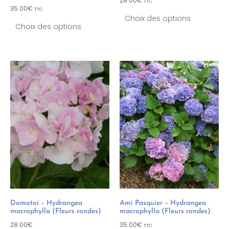
28.00
€
TTC
35.00
€
TTC
Choix des options
Choix des options
Domotoi – Hydrangea
Ami Pasquier – Hydrangea
macrophylla (Fleurs rondes)
macrophylla (Fleurs rondes)
28.00
€
35.00
€
TTC