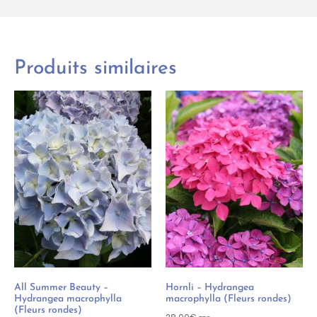
Produits similaires
All Summer Beauty –
Hornli – Hydrangea
Hydrangea macrophylla
macrophylla (Fleurs rondes)
(Fleurs rondes)