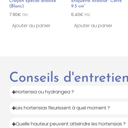
Crayon spécial ardoise
Etiquette Ardoise “Carré
(Blanc)
9.5 cm”
7.90
€
6.40
€
TTC
TTC
Ajouter au panier
Ajouter au panier
Conseils d'entreti
Hortensia ou hydrangea ?
Les hortensias fleurissent à quel moment ?
Quelle hauteur peuvent atteindre les hortensias ?