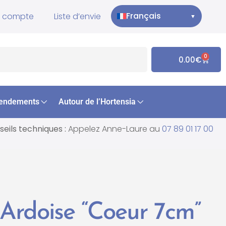
Français
 compte
Liste d’envie
▼
0
0.00
€
endements
Autour de l’Hortensia
eils techniques :
Appelez Anne-Laure au
07 89 01 17 00
 Ardoise “Coeur 7cm”