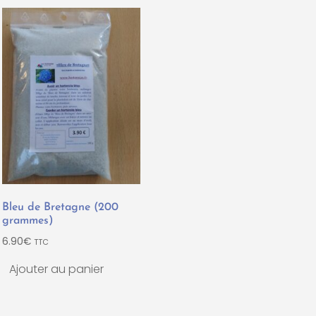
Bleu de Bretagne (200
grammes)
6.90
€
TTC
Ajouter au panier