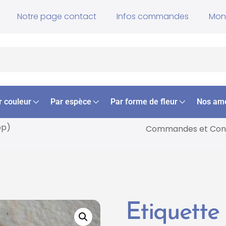
Notre page contact
Infos commandes
Mon
r couleur
Par espèce
Par forme de fleur
Nos am
op)
Commandes et
Cons
Etiquette