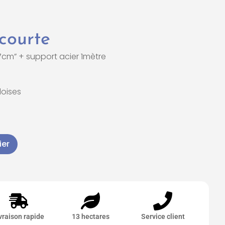
 courte
7cm” + support acier 1mètre
doises
ier
vraison rapide
13 hectares
Service client