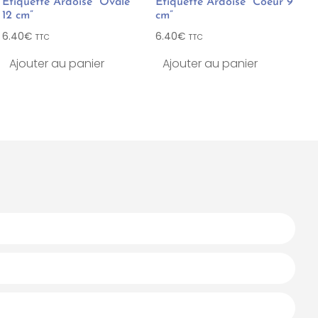
Etiquette Ardoise “Ovale
Etiquette Ardoise “Coeur 9
12 cm”
cm”
6.40
€
6.40
€
TTC
TTC
Ajouter au panier
Ajouter au panier