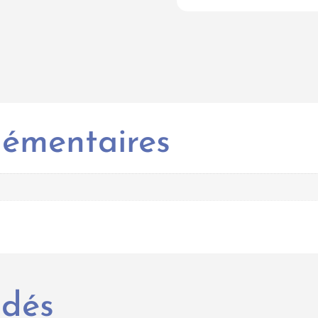
lémentaires
ndés