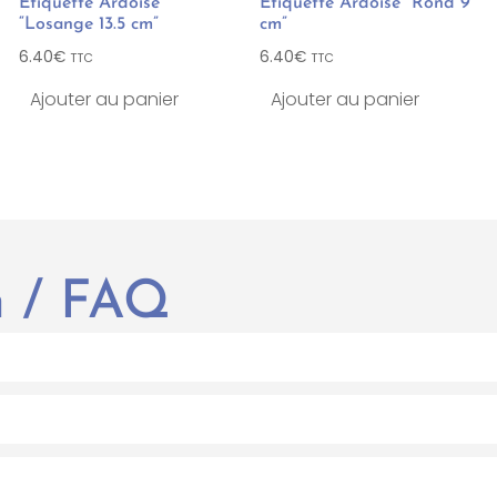
Etiquette Ardoise
Etiquette Ardoise “Rond 9
“Losange 13.5 cm”
cm”
6.40
€
6.40
€
TTC
TTC
Ajouter au panier
Ajouter au panier
en / FAQ