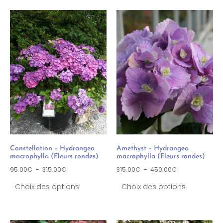
Constellation – Hydrangea
Amethyst – Hydrangea
macrophylla (Fleurs rondes)
macrophylla (Fleurs rondes)
95.00
€
–
315.00
€
315.00
€
–
450.00
€
Choix des options
Choix des options