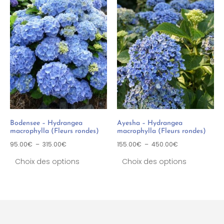
Bodensee – Hydrangea
Ayesha – Hydrangea
macrophylla (Fleurs rondes)
macrophylla (Fleurs rondes)
95.00
€
–
315.00
€
155.00
€
–
450.00
€
Choix des options
Choix des options