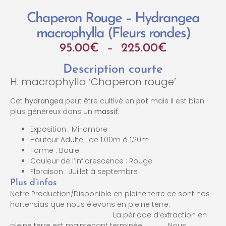
Chaperon Rouge – Hydrangea
macrophylla (Fleurs rondes)
95.00
€
–
225.00
€
Description courte
H. macrophylla ‘Chaperon rouge’
Cet
hydrangea
peut être cultivé en
pot
mais il est bien
plus généreux dans un
massif.
Exposition : Mi-ombre
Hauteur Adulte : de 1.00m à 1,20m
Forme : Boule
Couleur de l’inflorescence : Rouge
Floraison : Juillet à septembre
Plus d’infos
Notre Production/Disponible en pleine terre ce sont nos
hortensias que nous élevons en pleine terre.
La période d’extraction en
pleine terre est maintenant terminée. Nous