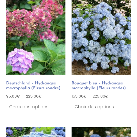
Deutschland – Hydrangea
Bouquet bleu – Hydrangea
macrophylla (Fleurs rondes)
macrophylla (Fleurs rondes)
95.00
€
–
225.00
€
155.00
€
–
225.00
€
Choix des options
Choix des options