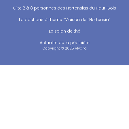
Gîte 2 à 8 personnes des Hortensias du Haut-Bois
La boutique à thème “Maison de l’Hortensia”
Le salon de thé
Actualité de la pépinière
Copyright © 2025 Alvaria