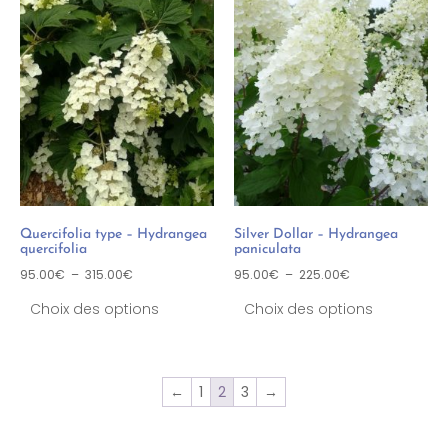
Quercifolia type – Hydrangea
Silver Dollar – Hydrangea
quercifolia
paniculata
95.00
€
–
315.00
€
95.00
€
–
225.00
€
Choix des options
Choix des options
←
1
2
3
→