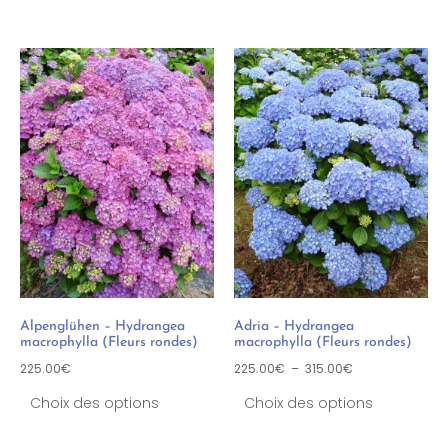
Alpenglühen – Hydrangea
Adria – Hydrangea
macrophylla (Fleurs rondes)
macrophylla (Fleurs rondes)
225.00
€
225.00
€
–
315.00
€
Choix des options
Choix des options