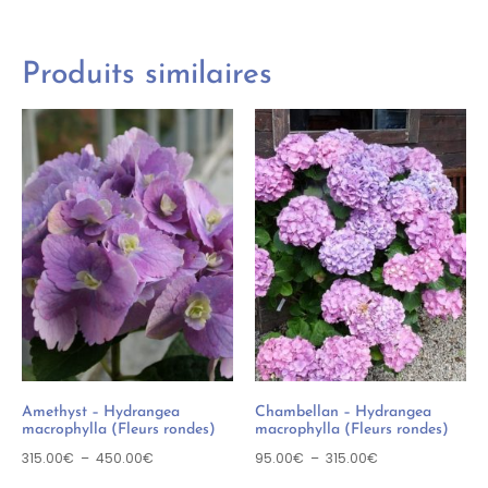
Produits similaires
Amethyst – Hydrangea
Chambellan – Hydrangea
macrophylla (Fleurs rondes)
macrophylla (Fleurs rondes)
315.00
€
–
450.00
€
95.00
€
–
315.00
€