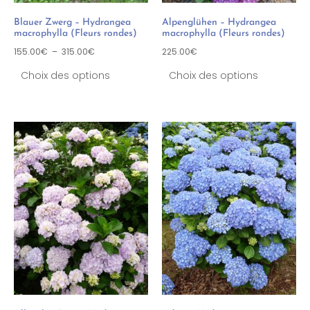
Blauer Zwerg – Hydrangea
Alpenglühen – Hydrangea
macrophylla (Fleurs rondes)
macrophylla (Fleurs rondes)
155.00
€
–
315.00
€
225.00
€
Choix des options
Choix des options