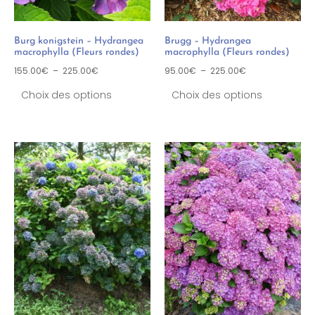
Burg konigstein – Hydrangea
Brugg – Hydrangea
macrophylla (Fleurs rondes)
macrophylla (Fleurs rondes)
155.00
€
–
225.00
€
95.00
€
–
225.00
€
Choix des options
Choix des options