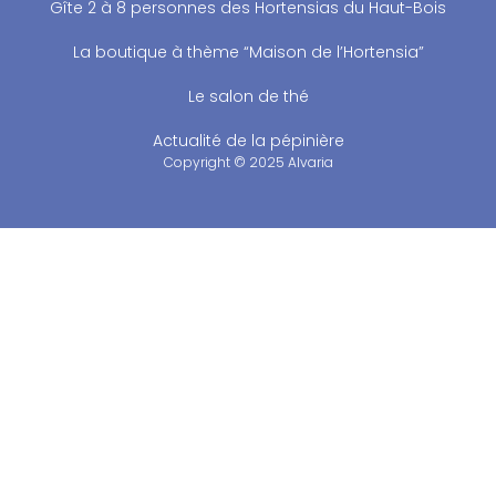
Gîte 2 à 8 personnes des Hortensias du Haut-Bois
La boutique à thème “Maison de l’Hortensia”
Le salon de thé
Actualité de la pépinière
Copyright © 2025 Alvaria