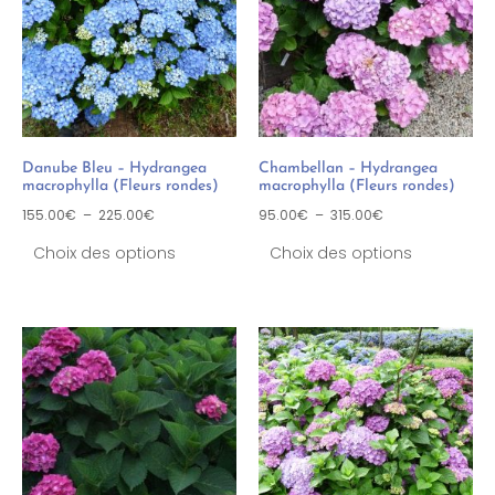
Danube Bleu – Hydrangea
Chambellan – Hydrangea
macrophylla (Fleurs rondes)
macrophylla (Fleurs rondes)
155.00
€
–
225.00
€
95.00
€
–
315.00
€
Choix des options
Choix des options