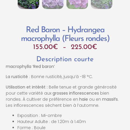
Red Baron – Hydrangea
macrophylla (Fleurs rondes)
155.00
€
–
225.00
€
Description courte
macrophylla ‘Red baron’
La rusticité
: Bonne rusticité, jusqu’à -18 °C.
Utilisation et intérêt :
Belle tenue et grande générosité
pour cette variété aux
grosses inflorescences
bien
rondes. À cultiver de préférence en
haie
ou en
massifs
.
Les inflorescences sèchent bien à l’automne.
Exposition : Mi-ombre
Hauteur Adulte : de 1.20m à 1.40m
Forme : Boule