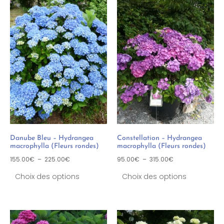
Danube Bleu – Hydrangea
Constellation – Hydrangea
macrophylla (Fleurs rondes)
macrophylla (Fleurs rondes)
155.00
€
–
225.00
€
95.00
€
–
315.00
€
Choix des options
Choix des options