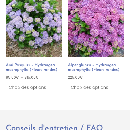
Ami Pasquier – Hydrangea
Alpenglühen – Hydrangea
macrophylla (Fleurs rondes)
macrophylla (Fleurs rondes)
95.00
€
–
315.00
€
225.00
€
Choix des options
Choix des options
Conseils d'entretien / FAQ