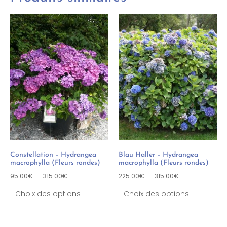
Constellation – Hydrangea
Blau Haller – Hydrangea
macrophylla (Fleurs rondes)
macrophylla (Fleurs rondes)
95.00
€
–
315.00
€
225.00
€
–
315.00
€
Choix des options
Choix des options