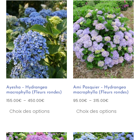
Ayesha – Hydrangea
Ami Pasquier – Hydrangea
macrophylla (Fleurs rondes)
macrophylla (Fleurs rondes)
155.00
€
–
450.00
€
95.00
€
–
315.00
€
Choix des options
Choix des options