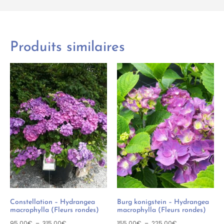
Produits similaires
Constellation – Hydrangea
Burg konigstein – Hydrangea
macrophylla (Fleurs rondes)
macrophylla (Fleurs rondes)
95.00
€
–
315.00
€
155.00
€
–
225.00
€