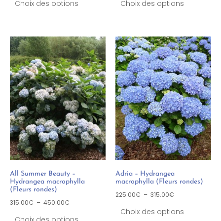
Choix des options
Choix des options
All Summer Beauty –
Adria – Hydrangea
Hydrangea macrophylla
macrophylla (Fleurs rondes)
(Fleurs rondes)
225.00
€
–
315.00
€
315.00
€
–
450.00
€
Choix des options
Choix des options