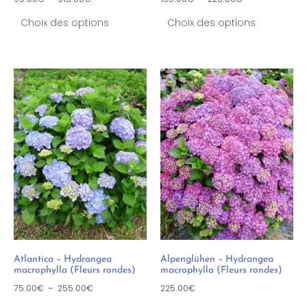
Choix des options
Choix des options
Atlantica – Hydrangea
Alpenglühen – Hydrangea
macrophylla (Fleurs rondes)
macrophylla (Fleurs rondes)
75.00
€
–
255.00
€
225.00
€