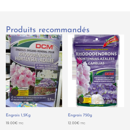
Produits recommandés
Engrais 1,5Kg
Engrais 750g
19.00
€
12.00
€
TTC
TTC