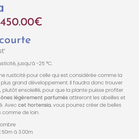
a
450.00
€
 courte
t’
sticité, jusqu’à -25 °C.
e rusticité pour celle qui est considérée comme la
 plus grand développement. Il faudra donc trouver
plutôt ensoleillé, pour que la plante puisse profiter
cônes légèrement parfumés
attireront les abeilles et
té. Avec
cet hortensia
, vous pourrez créer de belles
s comme de loin.
i-ombre
 2.50m à 3.00m