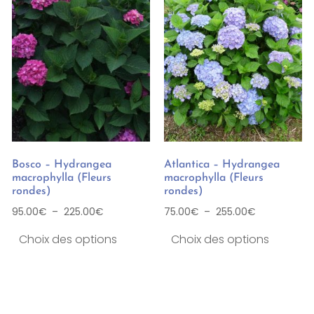
Bosco – Hydrangea
Atlantica – Hydrangea
macrophylla (Fleurs
macrophylla (Fleurs
rondes)
rondes)
95.00
€
–
225.00
€
75.00
€
–
255.00
€
Choix des options
Choix des options