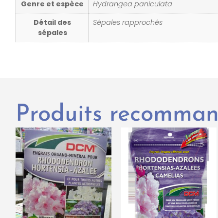
Genre et espèce
Hydrangea paniculata
Détail des
Sépales rapprochés
sépales
Produits recomma