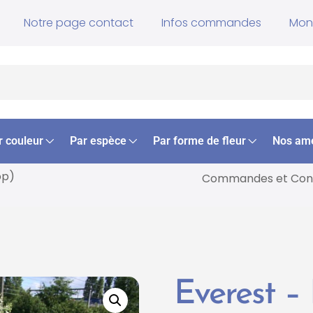
Notre page contact
Infos commandes
Mon
r couleur
Par espèce
Par forme de fleur
Nos am
op)
Commandes et
Cons
Everest –