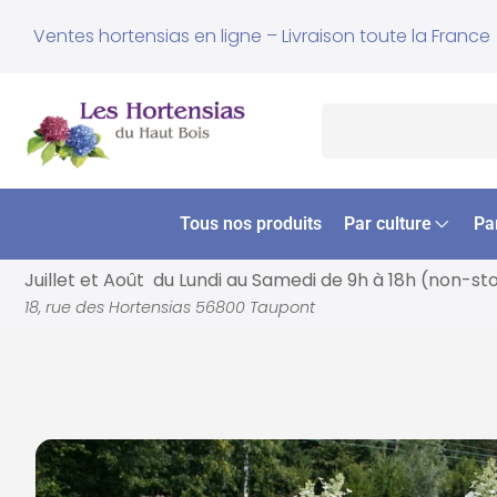
Ventes hortensias en ligne – Livraison toute la France
Tous nos produits
Par culture
Pa
Juillet et Août du Lundi au Samedi de
9h à 18h (non-st
18, rue des Hortensias 56800 Taupont