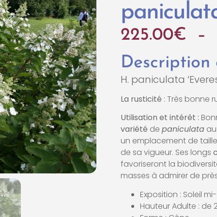
paniculat
225.00
€
–
Description
H. paniculata ‘Everes
La rusticité
: Très bonne ru
Utilisation et intérêt :
Bonn
variété
de
paniculata
au
un emplacement de taille, 
de sa vigueur. Ses longs
favoriseront la biodiversi
masses à admirer de prè
Exposition : Soleil m
Hauteur Adulte : de