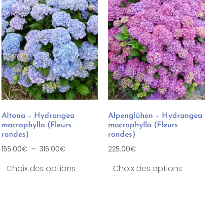
Altona – Hydrangea
Alpenglühen – Hydrangea
macrophylla (Fleurs
macrophylla (Fleurs
rondes)
rondes)
155.00
€
–
315.00
€
225.00
€
Choix des options
Choix des options