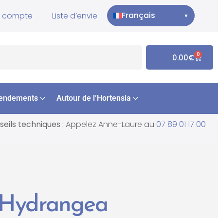
Français
 compte
Liste d’envie
▼
0
0.00
€
endements
Autour de l’Hortensia
eils techniques :
Appelez Anne-Laure au
07 89 01 17 00
 Hydrangea