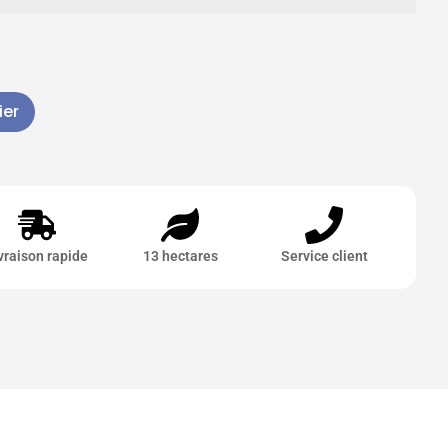
ier
vraison rapide
13 hectares
Service client