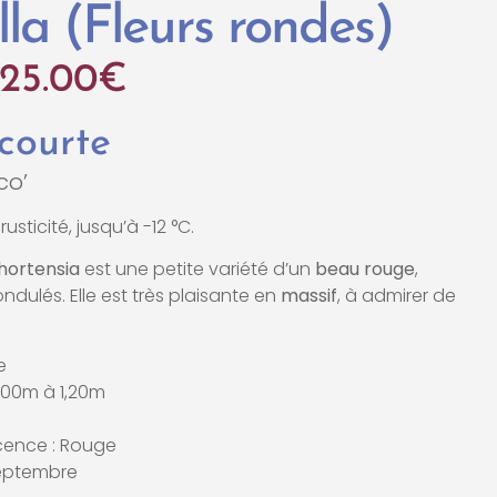
la (Fleurs rondes)
25.00
€
 courte
co’
usticité, jusqu’à -12 °C.
hortensia
est une petite variété d’un
beau rouge
,
ndulés. Elle est très plaisante en
massif
, à admirer de
e
1.00m à 1,20m
scence : Rouge
 septembre