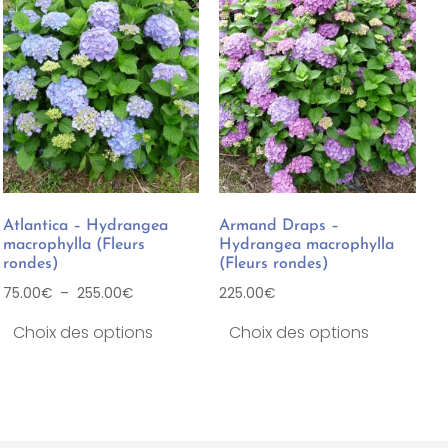
Atlantica – Hydrangea
Armand Draps –
macrophylla (Fleurs
Hydrangea macrophylla
rondes)
(Fleurs rondes)
75.00
€
–
255.00
€
225.00
€
Choix des options
Choix des options