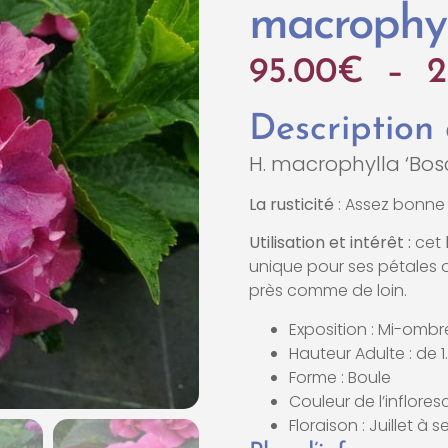
macrophyl
95.00
€
–
2
Description
H. macrophylla ‘Bos
La rusticité
: Assez bonne r
Utilisation et intérêt :
cet
unique pour ses pétales o
près comme de loin.
Exposition : Mi-ombr
Hauteur Adulte : de 
Forme : Boule
Couleur de l’inflore
Floraison : Juillet à