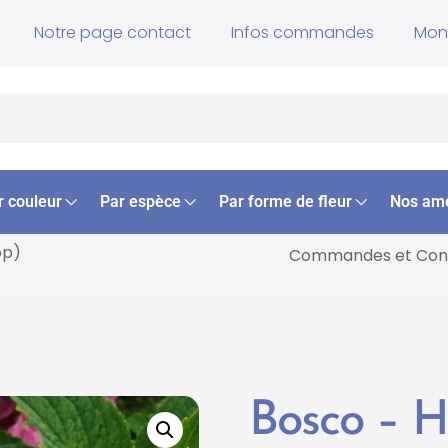
Notre page contact
Infos commandes
Mon
r couleur
Par espèce
Par forme de fleur
Nos am
op)
Commandes et
Cons
Bosco – 