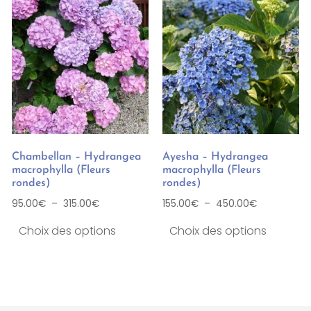
Chambellan – Hydrangea
Ayesha – Hydrangea
macrophylla (Fleurs
macrophylla (Fleurs
rondes)
rondes)
95.00
€
–
315.00
€
155.00
€
–
450.00
€
Choix des options
Choix des options