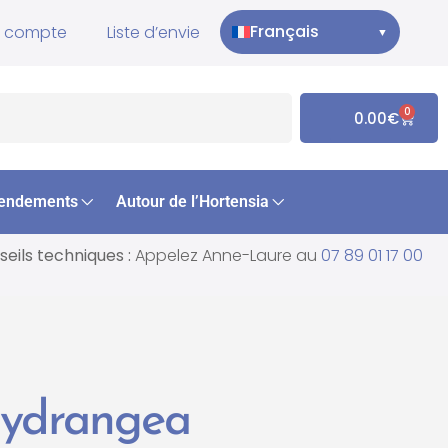
Français
 compte
Liste d’envie
▼
0
0.00
€
endements
Autour de l’Hortensia
eils techniques :
Appelez Anne-Laure au
07 89 01 17 00
Hydrangea