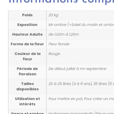
Poids
20 kg
Exposition
Mi-ombre (=Soleil du matin et ombre 
Hauteur Adulte
de 1.00m à 1,20m
Forme de la fleur
Fleur Ronde
Couleur de la
Rouge
fleur
Période de
De début juillet à mi-septembre
floraison
Tailles
20 à 25 litres (4 à 6 ans), 35 litres (6
disponibles
Utilisation et
Pour mettre en pot, Pour créer un m
intérêts
Genre et espèce
Hydrangea macrophylla (Fleurs ron