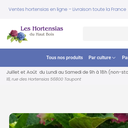
Ventes hortensias en ligne – Livraison toute la France
Tous nos produits
Par culture
Pa
Juillet et Août du Lundi au Samedi de
9h à 18h (non-st
18, rue des Hortensias 56800 Taupont