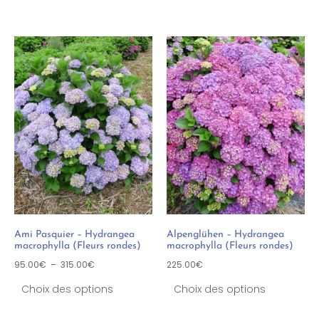
Ami Pasquier – Hydrangea
Alpenglühen – Hydrangea
macrophylla (Fleurs rondes)
macrophylla (Fleurs rondes)
95.00
€
–
315.00
€
225.00
€
Choix des options
Choix des options