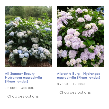
All Summer Beauty –
Albrechts Burg – Hydrangea
Hydrangea macrophylla
macrophylla (Fleurs rondes)
(Fleurs rondes)
95.00
€
–
155.00
€
315.00
€
–
450.00
€
Choix des options
Choix des options