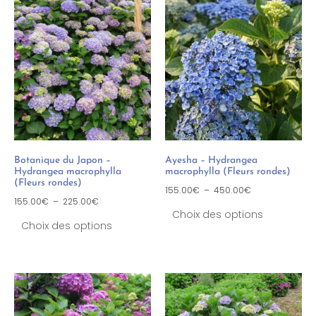
Botanique du Japon –
Ayesha – Hydrangea
Hydrangea macrophylla
macrophylla (Fleurs rondes)
(Fleurs rondes)
155.00
€
–
450.00
€
155.00
€
–
225.00
€
Choix des options
Choix des options