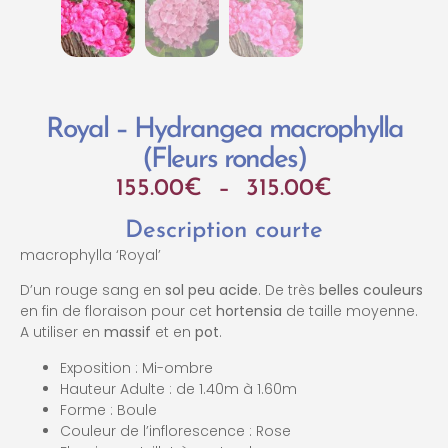
Royal – Hydrangea macrophylla
(Fleurs rondes)
155.00
€
–
315.00
€
Description courte
macrophylla ‘Royal’
D’un rouge sang en
sol peu acide
. De très
belles couleurs
en fin de floraison pour cet
hortensia
de taille moyenne.
A utiliser en
massif
et en
pot
.
Exposition : Mi-ombre
Hauteur Adulte : de 1.40m à 1.60m
Forme : Boule
Couleur de l’inflorescence : Rose