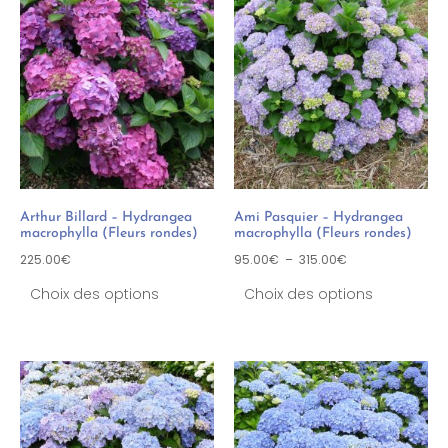
Arthur Billard – Hydrangea
Ami Pasquier – Hydrangea
macrophylla (Fleurs rondes)
macrophylla (Fleurs rondes)
225.00
€
95.00
€
–
315.00
€
Choix des options
Choix des options