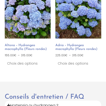
Altona – Hydrangea
Adria – Hydrangea
macrophylla (Fleurs rondes)
macrophylla (Fleurs rondes)
155.00
€
–
315.00
€
225.00
€
–
315.00
€
Choix des options
Choix des options
Conseils d'entretien / FAQ
Hortensia ou hydrangea ?