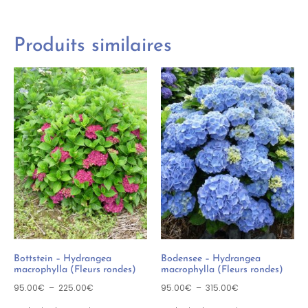
Produits similaires
Bottstein – Hydrangea
Bodensee – Hydrangea
macrophylla (Fleurs rondes)
macrophylla (Fleurs rondes)
95.00
€
–
225.00
€
95.00
€
–
315.00
€