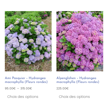
Ami Pasquier – Hydrangea
Alpenglühen – Hydrangea
macrophylla (Fleurs rondes)
macrophylla (Fleurs rondes)
95.00
€
–
315.00
€
225.00
€
Choix des options
Choix des options