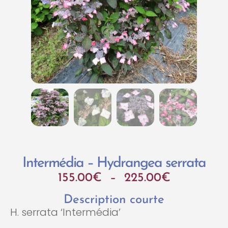
Intermédia – Hydrangea serrata
155.00
€
–
225.00
€
Description courte
H. serrata ‘Intermédia’