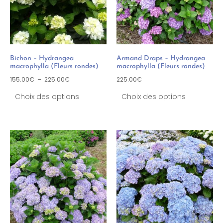
Bichon – Hydrangea
Armand Draps – Hydrangea
macrophylla (Fleurs rondes)
macrophylla (Fleurs rondes)
155.00
€
–
225.00
€
225.00
€
Choix des options
Choix des options