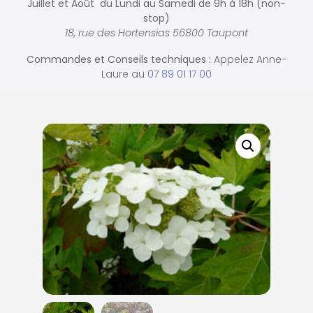
Juillet et Août du Lundi au Samedi de
9h à 18h (non-
stop)
18, rue des Hortensias 56800 Taupont
Commandes et
Conseils techniques :
Appelez Anne-
Laure au
07 89 01 17 00