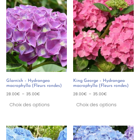
Glarnish – Hydrangea
King George – Hydrangea
macrophylla (Fleurs rondes)
macrophylla (Fleurs rondes)
28.00
€
–
35.00
€
28.00
€
–
35.00
€
Choix des options
Choix des options