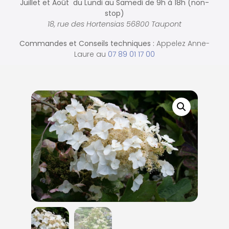
Juillet et Août du Lundi au Samedi de
9h à 18h (non-
stop)
18, rue des Hortensias 56800 Taupont
Commandes et
Conseils techniques :
Appelez Anne-
Laure au
07 89 01 17 00