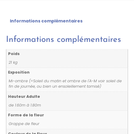
Informations complémentaires
Informations complémentaires
Poids
21 kg
Exposition
Mi-ombre (=Soleil du matin et ombre de l'A-M voir soleil de
fin de journée, ou bien un ensoleillement tamisé)
Hauteur Adulte
de 1.60m à 1.80m
Forme de la fleur
Grappe de fleur
Couleur de la fleur