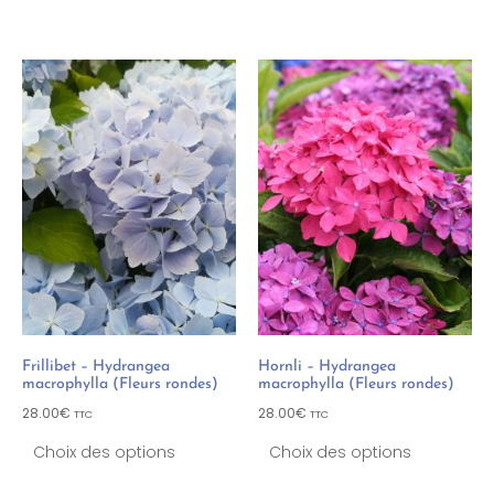
Frillibet – Hydrangea
Hornli – Hydrangea
macrophylla (Fleurs rondes)
macrophylla (Fleurs rondes)
28.00
€
28.00
€
TTC
TTC
Choix des options
Choix des options