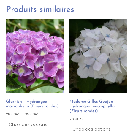
Produits similaires
Glarnish – Hydrangea
Madame Gilles Goujon –
macrophylla (Fleurs rondes)
Hydrangea macrophylla
(Fleurs rondes)
28.00
€
–
35.00
€
28.00
€
Choix des options
Choix des options