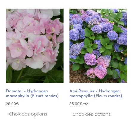
Domotoi – Hydrangea
Ami Pasquier – Hydrangea
macrophylla (Fleurs rondes)
macrophylla (Fleurs rondes)
28.00
€
35.00
€
TTC
Choix des options
Choix des options