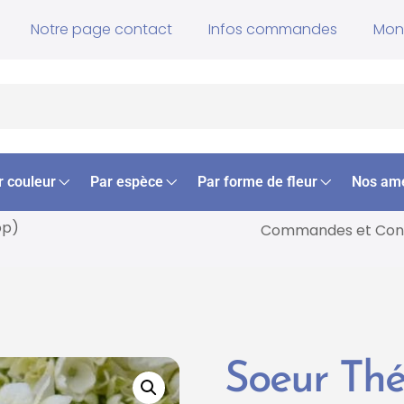
Notre page contact
Infos commandes
Mon
r couleur
Par espèce
Par forme de fleur
Nos am
op)
Commandes et
Cons
Soeur Th