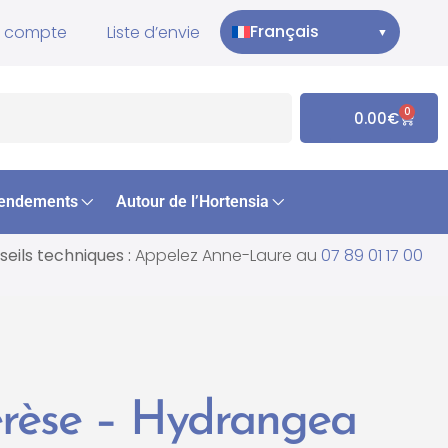
Français
 compte
Liste d’envie
▼
0
0.00
€
endements
Autour de l’Hortensia
eils techniques :
Appelez Anne-Laure au
07 89 01 17 00
érèse – Hydrangea