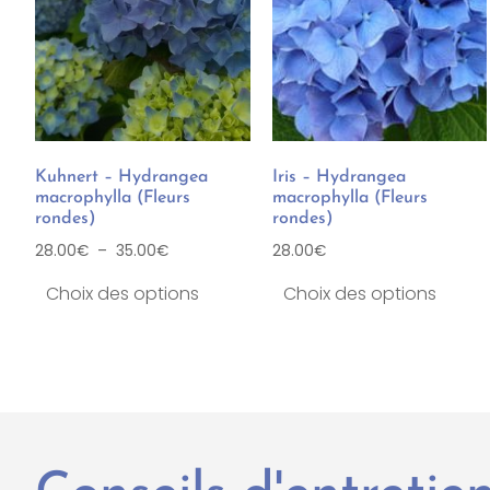
Kuhnert – Hydrangea
Iris – Hydrangea
macrophylla (Fleurs
macrophylla (Fleurs
rondes)
rondes)
28.00
€
–
35.00
€
28.00
€
Choix des options
Choix des options