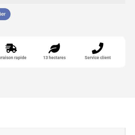
ier
vraison rapide
13 hectares
Service client