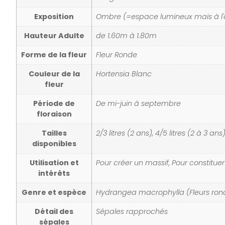
Exposition
Ombre (=espace lumineux mais à l
Hauteur Adulte
de 1.60m à 1.80m
Forme de la fleur
Fleur Ronde
Couleur de la
Hortensia Blanc
fleur
Période de
De mi-juin à septembre
floraison
Tailles
2/3 litres (2 ans), 4/5 litres (2 à 3 ans)
disponibles
Utilisation et
Pour créer un massif, Pour constituer
intérêts
Genre et espèce
Hydrangea macrophylla (Fleurs ron
Détail des
Sépales rapprochés
sépales