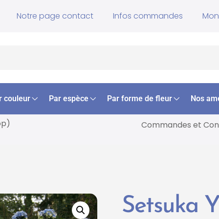
Notre page contact
Infos commandes
Mon
r couleur
Par espèce
Par forme de fleur
Nos am
op)
Commandes et
Cons
Setsuka 