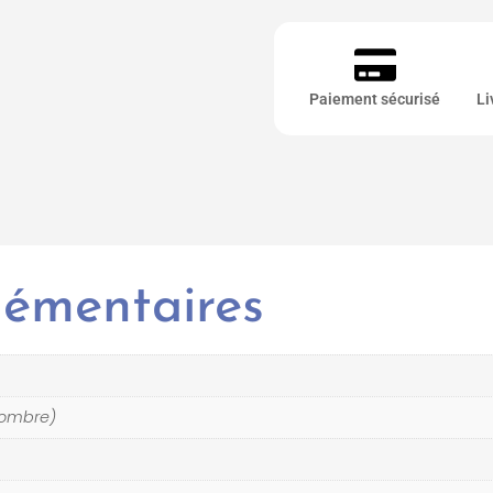
Paiement sécurisé
Li
lémentaires
'ombre)