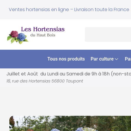
Ventes hortensias en ligne – Livraison toute la France
Tous nos produits
Par culture
Pa
Juillet et Août du Lundi au Samedi de
9h à 18h (non-st
18, rue des Hortensias 56800 Taupont