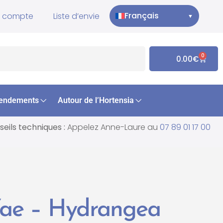
Français
 compte
Liste d’envie
▼
0
0.00
€
endements
Autour de l’Hortensia
eils techniques :
Appelez Anne-Laure au
07 89 01 17 00
Yae – Hydrangea