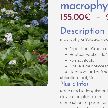
macrophyl
155.00
€
–
Description
macrophylla ‘Setsuka yae
Exposition : Ombre 
Hauteur Adulte : de 
Forme : Boule
Couleur de l’inflores
Floraison : Juillet à
utilisation :
pot
,
Massif
Plus d’infos
Notre Production/Disponib
élevons en p
d’extraction en pleine 