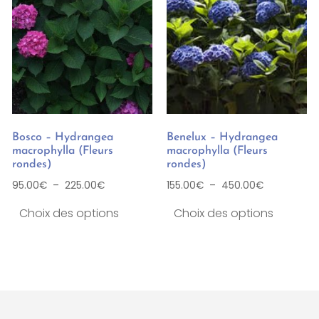
Bosco – Hydrangea
Benelux – Hydrangea
macrophylla (Fleurs
macrophylla (Fleurs
rondes)
rondes)
95.00
€
–
225.00
€
155.00
€
–
450.00
€
Choix des options
Choix des options