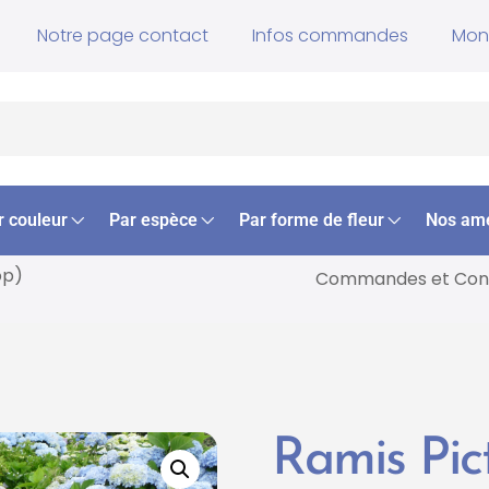
Notre page contact
Infos commandes
Mon
r couleur
Par espèce
Par forme de fleur
Nos am
op)
Commandes et
Cons
Ramis Pic