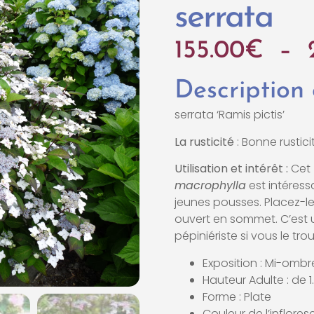
serrata
155.00
€
–
Description
serrata ‘Ramis pictis’
La rusticité
: Bonne rusticit
Utilisation et intérêt :
Cet
macrophylla
est intéres
jeunes pousses. Placez-l
ouvert en sommet. C’est u
pépiniériste si vous le tr
Exposition : Mi-ombr
Hauteur Adulte : de 
Forme : Plate
Couleur de l’inflore