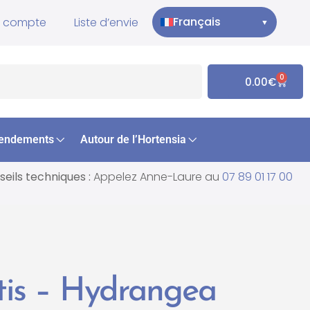
Français
 compte
Liste d’envie
▼
0
0.00
€
endements
Autour de l’Hortensia
eils techniques :
Appelez Anne-Laure au
07 89 01 17 00
tis – Hydrangea