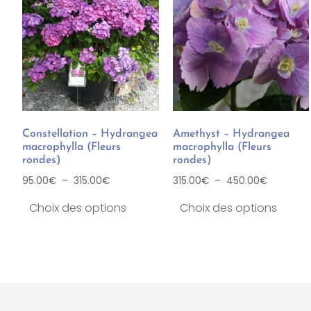
Constellation – Hydrangea
Amethyst – Hydrangea
macrophylla (Fleurs
macrophylla (Fleurs
rondes)
rondes)
95.00
€
–
315.00
€
315.00
€
–
450.00
€
Choix des options
Choix des options