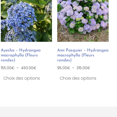
Ayesha – Hydrangea
Ami Pasquier – Hydrangea
macrophylla (Fleurs
macrophylla (Fleurs
rondes)
rondes)
155.00
€
–
450.00
€
95.00
€
–
315.00
€
Choix des options
Choix des options