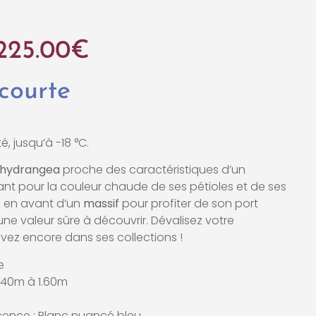
225.00
€
 courte
é, jusqu’à -18 °C.
hydrangea
proche des caractéristiques d’un
sant pour la couleur chaude de ses pétioles et de ses
e en avant d’un
massif
pour profiter de son port
ne valeur sûre à découvrir. Dévalisez votre
ouvez encore dans ses collections !
e
1.40m à 1.60m
scence : Blanc nuancé bleu