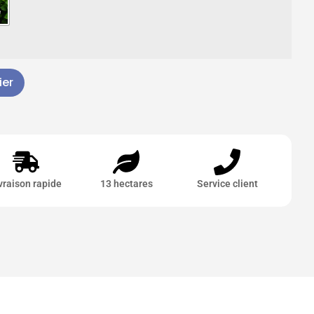
ier
vraison rapide
13 hectares
Service client