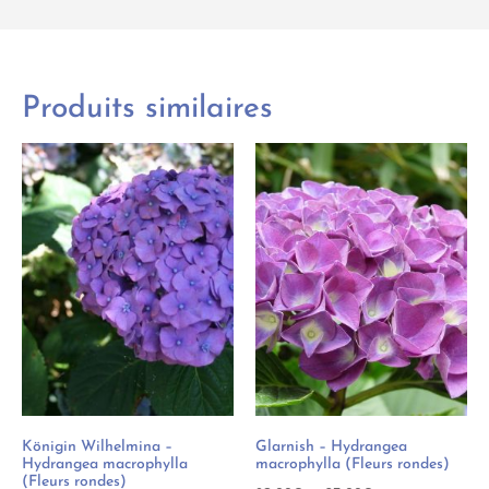
Produits similaires
Königin Wilhelmina –
Glarnish – Hydrangea
Hydrangea macrophylla
macrophylla (Fleurs rondes)
(Fleurs rondes)