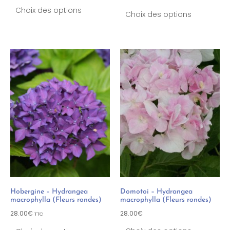
Choix des options
Choix des options
Hobergine – Hydrangea
Domotoi – Hydrangea
macrophylla (Fleurs rondes)
macrophylla (Fleurs rondes)
28.00
€
28.00
€
TTC