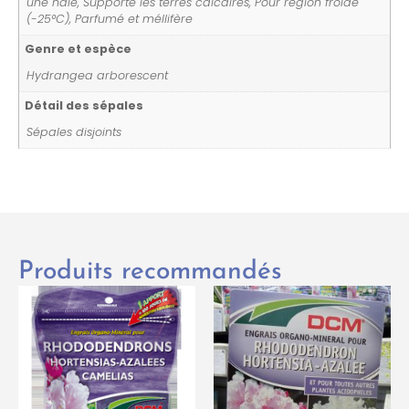
une haie, Supporte les terres calcaires, Pour région froide
(-25°C), Parfumé et méllifère
Genre et espèce
Hydrangea arborescent
Détail des sépales
Sépales disjoints
Produits recommandés