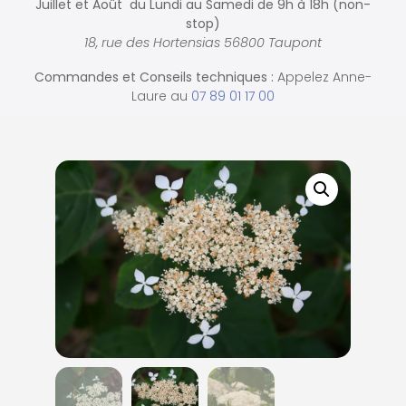
Juillet et Août du Lundi au Samedi de
9h à 18h (non-
stop)
18, rue des Hortensias 56800 Taupont
Commandes et
Conseils techniques :
Appelez Anne-
Laure au
07 89 01 17 00