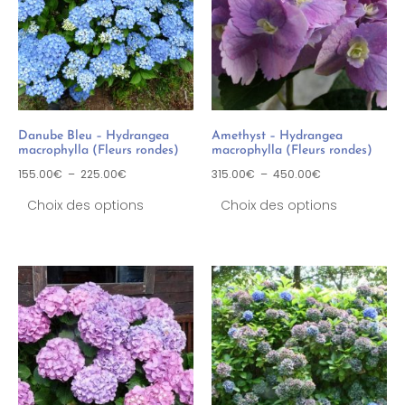
Danube Bleu – Hydrangea
Amethyst – Hydrangea
macrophylla (Fleurs rondes)
macrophylla (Fleurs rondes)
155.00
€
–
225.00
€
315.00
€
–
450.00
€
Choix des options
Choix des options