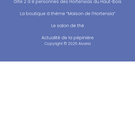
Gîte 2 à 8 personnes des Hortensias du Haut-Bois
La boutique à thème “Maison de l’Hortensia”
Le salon de thé
Actualité de la pépinière
Copyright © 2025 Alvaria