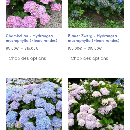
Chambellan – Hydrangea
Blauer Zwerg – Hydrangea
macrophylla (Fleurs rondes)
macrophylla (Fleurs rondes)
95.00
€
–
315.00
€
155.00
€
–
315.00
€
Choix des options
Choix des options