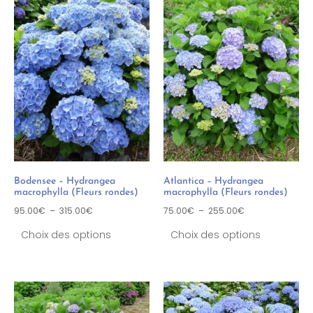
Bodensee – Hydrangea
Atlantica – Hydrangea
macrophylla (Fleurs rondes)
macrophylla (Fleurs rondes)
95.00
€
–
315.00
€
75.00
€
–
255.00
€
Choix des options
Choix des options