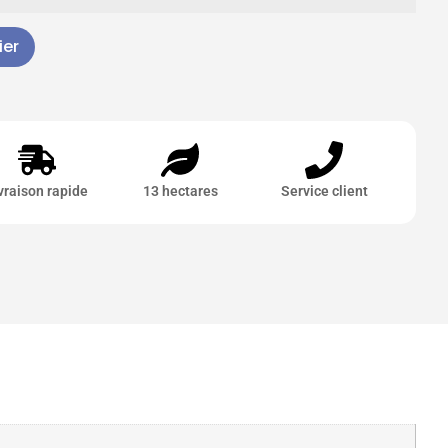
ier
vraison rapide
13 hectares
Service client