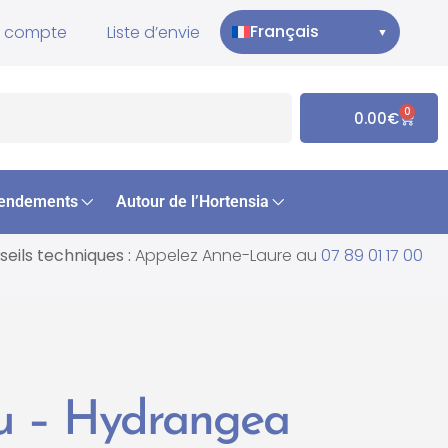
Français
 compte
Liste d’envie
▼
0
0.00
€
endements
Autour de l’Hortensia
eils techniques :
Appelez Anne-Laure au
07 89 01 17 00
ku – Hydrangea