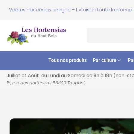
Ventes hortensias en ligne – Livraison toute la France
Tous nos produits
Par culture
Pa
Juillet et Août du Lundi au Samedi de
9h à 18h (non-st
18, rue des Hortensias 56800 Taupont