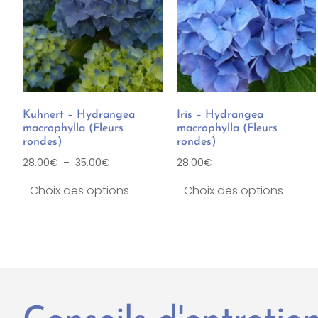
Kuhnert – Hydrangea
Iris – Hydrangea
macrophylla (Fleurs
macrophylla (Fleurs
rondes)
rondes)
28.00
€
–
35.00
€
28.00
€
Choix des options
Choix des options