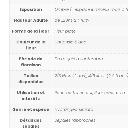
Exposition
Ombre (=espace lumineux mais à l
Hauteur Adulte
de 1.20m à 1.40m
Forme de la fleur
Fleur plate
Couleur de la
Hortensia Blanc
fleur
Période de
De mi-juin à septembre
floraison
Tailles
2/3 litres (2 ans), 4/5 litres (2 à 3 ans)
disponibles
Utilisation et
Pour mettre en pot, Pour créer un ma
intérêts
Genre et espèce
Hydrangea serrata
Détail des
Sépales rapprochés
sépales