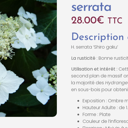
serrata
28.00
€
TTC
Description
H. serrata ‘Shiro gaku’
La rusticité
: Bonne rusticit
Utilisation et intérêt :
Cett
second plan de massif 
la majorité des
Hydrange
en sous-bois pour obtenir 
Exposition : Ombre 
Hauteur Adulte : de 
Forme : Plate
Couleur de l’inflores