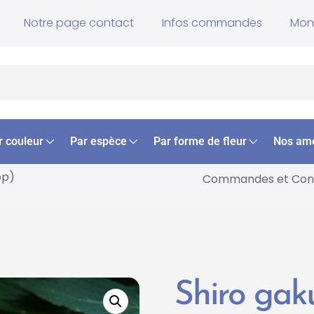
Notre page contact
Infos commandes
Mon
r couleur
Par espèce
Par forme de fleur
Nos am
op)
Commandes et
Cons
Shiro ga