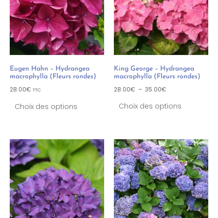
Eugen Hahn – Hydrangea
King George – Hydrangea
macrophylla (Fleurs rondes)
macrophylla (Fleurs rondes)
28.00
€
28.00
€
–
35.00
€
TTC
Choix des options
Choix des options