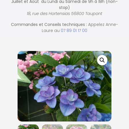
Juillet et Août du Lundi au Samedi de
9h à 18h (non-
stop)
18, rue des Hortensias 56800 Taupont
Commandes et
Conseils techniques :
Appelez Anne-
Laure au
07 89 01 17 00