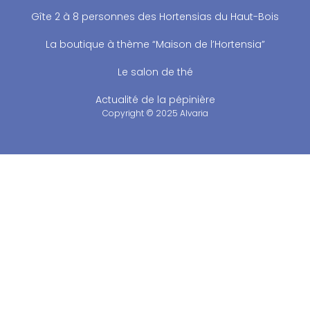
Gîte 2 à 8 personnes des Hortensias du Haut-Bois
La boutique à thème “Maison de l’Hortensia”
Le salon de thé
Actualité de la pépinière
Copyright © 2025 Alvaria