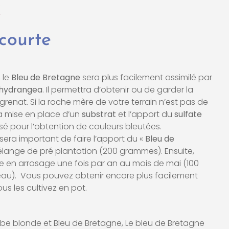
C
 courte
 le
Bleu de Bretagne
sera plus facilement assimilé par
hydrangea
. Il permettra d’obtenir ou de garder la
grenat. Si la roche mère de votre terrain n’est pas de
la mise en place d’un
substrat
et l’apport du
sulfate
isé pour l’obtention de couleurs bleutées.
 sera important de faire l’apport du «
Bleu de
lange de pré plantation (200 grammes). Ensuite,
ire en arrosage une fois par an au mois de mai (100
’eau). Vous pouvez obtenir encore plus facilement
ous les cultivez en pot.
rbe blonde et Bleu de Bretagne
,
Le bleu de Bretagne