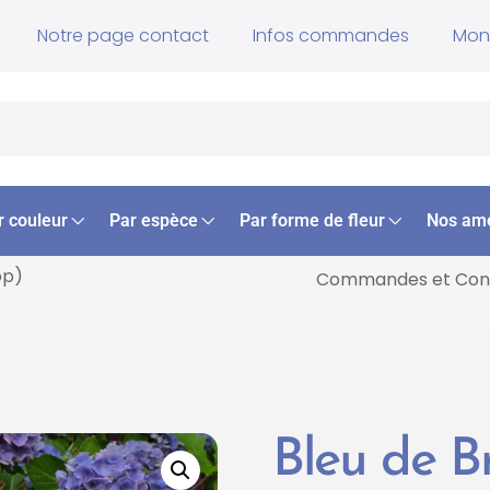
Notre page contact
Infos commandes
Mon
r couleur
Par espèce
Par forme de fleur
Nos am
op)
Commandes et
Cons
Bleu de B