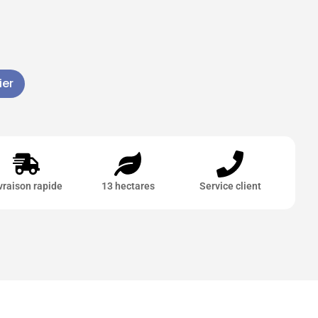
ier
vraison rapide
13 hectares
Service client