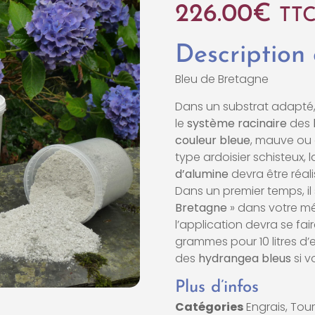
226.00
€
TT
Description
Bleu de Bretagne
Dans un substrat adapté,
le
système racinaire
des
couleur bleue
, mauve ou 
type ardoisier schisteux, 
d’alumine
devra être réal
Dans un premier temps, il
Bretagne
» dans votre mé
l’application devra se fa
grammes pour 10 litres d
des
hydrangea bleus
si v
Plus d’infos
Catégories
Engrais, Tou