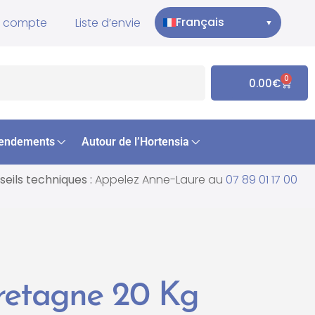
Français
 compte
Liste d’envie
▼
0
0.00
€
endements
Autour de l’Hortensia
eils techniques :
Appelez Anne-Laure au
07 89 01 17 00
retagne 20 Kg