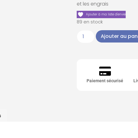
et les engrais
Ajouter à ma liste d'envie
89 en stock
Ajouter au pan
Paiement sécurisé
Li
s