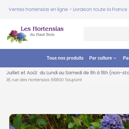
Ventes hortensias en ligne – Livraison toute la France
Tous nos produits
Par culture
Pa
Juillet et Août du Lundi au Samedi de
9h à 18h (non-st
18, rue des Hortensias 56800 Taupont