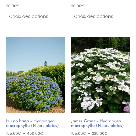
28.00
€
28.00
€
Choix des options
Choix des options
Izu no hana – Hydrangea
James Grant – Hydrangea
macrophylla (Fleurs plates)
macrophylla (Fleurs plates)
155.00
€
–
450.00
€
155.00
€
–
225.00
€