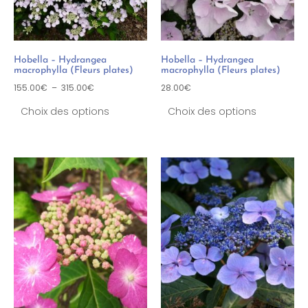
Hobella – Hydrangea
Hobella – Hydrangea
macrophylla (Fleurs plates)
macrophylla (Fleurs plates)
155.00
€
–
315.00
€
28.00
€
Choix des options
Choix des options