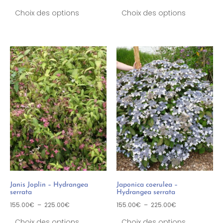
Choix des options
Choix des options
Janis Joplin – Hydrangea
Japonica coerulea –
serrata
Hydrangea serrata
155.00
€
–
225.00
€
155.00
€
–
225.00
€
Choix des options
Choix des options