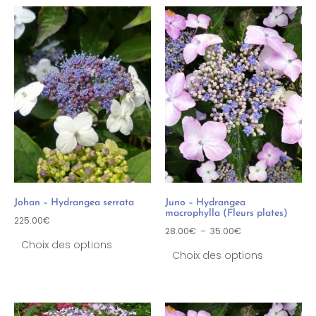
Johan – Hydrangea serrata
Juno – Hydrangea
macrophylla (Fleurs plates)
225.00
€
28.00
€
–
35.00
€
Choix des options
Choix des options