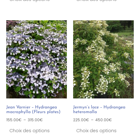
Jean Varnier – Hydrangea
Jermyn’s lace – Hydrangea
macrophylla (Fleurs plates)
heteromalla
155.00
€
–
315.00
€
225.00
€
–
450.00
€
Choix des options
Choix des options