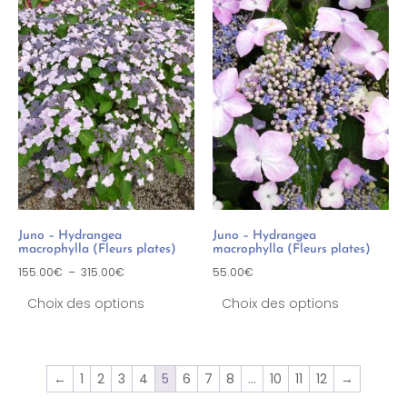
Juno – Hydrangea
Juno – Hydrangea
macrophylla (Fleurs plates)
macrophylla (Fleurs plates)
155.00
€
–
315.00
€
55.00
€
Choix des options
Choix des options
←
1
2
3
4
5
6
7
8
…
10
11
12
→