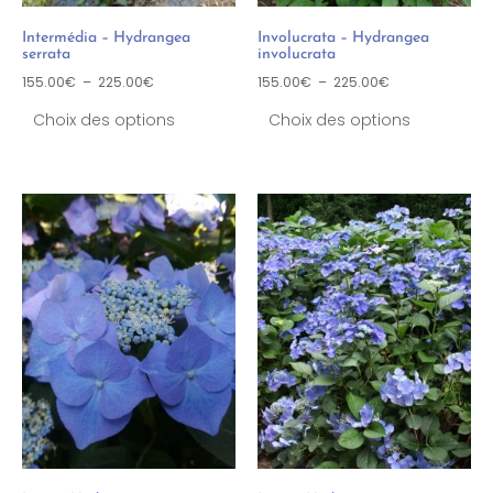
Intermédia – Hydrangea
Involucrata – Hydrangea
serrata
involucrata
155.00
€
–
225.00
€
155.00
€
–
225.00
€
Choix des options
Choix des options