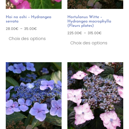
Hoi no oshi – Hydrangea
Hortulanus Witte –
serrata
Hydrangea macrophylla
(Fleurs plates)
28.00
€
–
35.00
€
225.00
€
–
315.00
€
Choix des options
Choix des options