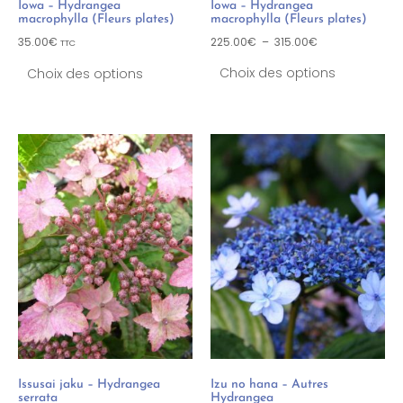
Iowa – Hydrangea
Iowa – Hydrangea
macrophylla (Fleurs plates)
macrophylla (Fleurs plates)
35.00
€
225.00
€
–
315.00
€
TTC
Choix des options
Choix des options
Issusai jaku – Hydrangea
Izu no hana – Autres
serrata
Hydrangea