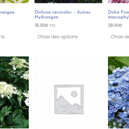
rangea
Dichroa versicolor – Autres
Dolce Fra
Hydrangea
macrophyl
35.00
€
28.00
€
TTC
ns
Choix des options
Choix d