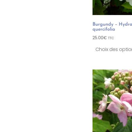
Burgundy – Hydr
quercifolia
25.00
€
TTC
Choix des optio