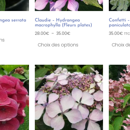
ngea serrata
Claudie – Hydrangea
Confetti 
macrophylla (Fleurs plates)
paniculat
28.00
€
–
35.00
€
35.00
€
TTC
ns
Choix des options
Choix d