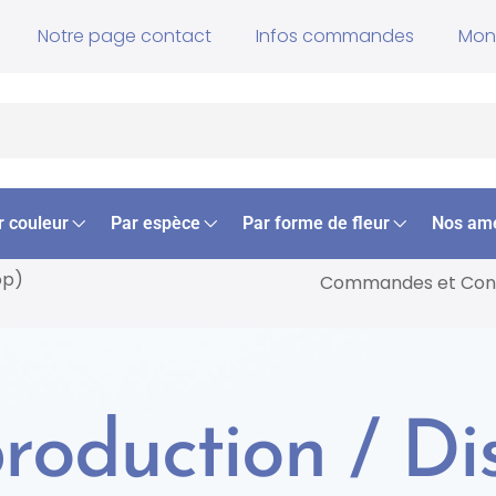
Notre page contact
Infos commandes
Mon
r couleur
Par espèce
Par forme de fleur
Nos am
op)
Commandes et
Cons
roduction / Di