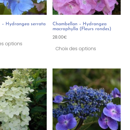
 – Hydrangea serrata
Chambellan – Hydrangea
macrophylla (Fleurs rondes)
28.00
€
es options
Choix des options