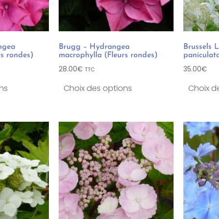
ngea
Brugg – Hydrangea
Brussels 
rs rondes)
macrophylla (Fleurs rondes)
paniculat
28.00
€
35.00
€
TTC
ns
Choix des options
Choix d